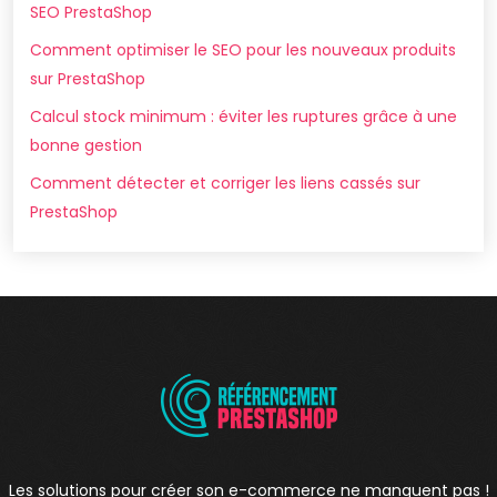
SEO PrestaShop
Comment optimiser le SEO pour les nouveaux produits
sur PrestaShop
Calcul stock minimum : éviter les ruptures grâce à une
bonne gestion
Comment détecter et corriger les liens cassés sur
PrestaShop
Les solutions pour créer son e-commerce ne manquent pas !