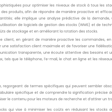
phistiquées pour optimiser les niveaux de stock à tous les sta
le des produits, afin de répondre de manière proactive et effi
antités; elle implique une analyse prédictive de la demande,
 L’utilisation de logiciels de gestion des stocks (WMS) et de te
oûts de stockage et en améliorant la rotation des stocks.
e client, en gérant de manière proactive les commandes, en 
r une satisfaction client maximale et de favoriser une fidélisati
unication transparente, une écoute attentive des besoins et un
ls que le téléphone, l’e-mail, le chat en ligne et les réseaux
ue, regorgeant de termes spécifiques qui peuvent sembler obscu
vocabulaire spécifique et de comprendre la signification préci
er le contenu pour les moteurs de recherche et d’attirer un trafi
cks qui vise à minimiser les coûts en réduisant les stocks 