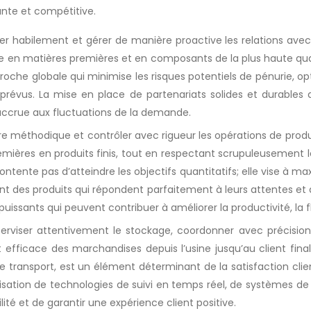
nte et compétitive.
er habilement et gérer de manière proactive les relations avec 
e en matières premières et en composants de la plus haute qual
roche globale qui minimise les risques potentiels de pénurie, op
prévus. La mise en place de partenariats solides et durables a
é accrue aux fluctuations de la demande.
ière méthodique et contrôler avec rigueur les opérations de pro
emières en produits finis, tout en respectant scrupuleusement 
ontente pas d’atteindre les objectifs quantitatifs; elle vise à max
sant des produits qui répondent parfaitement à leurs attentes et à
ls puissants qui peuvent contribuer à améliorer la productivité, la f
perviser attentivement le stockage, coordonner avec précision 
t efficace des marchandises depuis l’usine jusqu’au client fina
de transport, est un élément déterminant de la satisfaction client
utilisation de technologies de suivi en temps réel, de systèmes d
ilité et de garantir une expérience client positive.