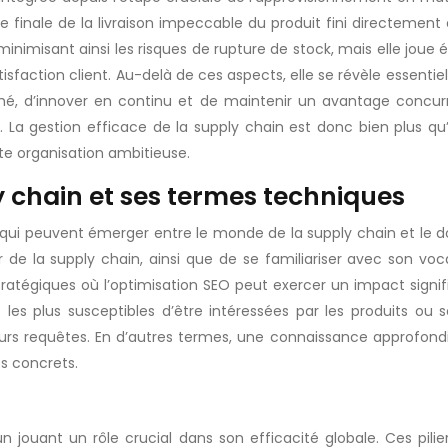
ape finale de la livraison impeccable du produit fini directemen
minimisant ainsi les risques de rupture de stock, mais elle jou
isfaction client. Au-delà de ces aspects, elle se révèle essentiel
é, d’innover en continu et de maintenir un avantage concurre
e. La gestion efficace de la supply chain est donc bien plus q
ute organisation ambitieuse.
 chain et ses termes techniques
es qui peuvent émerger entre le monde de la supply chain et le 
r de la supply chain, ainsi que de se familiariser avec son vo
tratégiques où l’optimisation SEO peut exercer un impact signi
 les plus susceptibles d’être intéressées par les produits ou
urs requêtes. En d’autres termes, une connaissance approfondie 
ts concrets.
 jouant un rôle crucial dans son efficacité globale. Ces pili