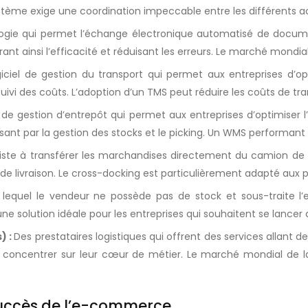
stème exige une coordination impeccable entre les différents ac
ogie qui permet l’échange électronique automatisé de docum
ant ainsi l’efficacité et réduisant les erreurs. Le marché mondial 
iciel de gestion du transport qui permet aux entreprises d’opt
 suivi des coûts. L’adoption d’un TMS peut réduire les coûts de tra
l de gestion d’entrepôt qui permet aux entreprises d’optimiser 
t par la gestion des stocks et le picking. Un WMS performant p
siste à transférer les marchandises directement du camion de 
 de livraison. Le cross-docking est particulièrement adapté aux pr
quel le vendeur ne possède pas de stock et sous-traite l’ens
 une solution idéale pour les entreprises qui souhaitent se lanc
) :
Des prestataires logistiques qui offrent des services allant 
concentrer sur leur cœur de métier. Le marché mondial de la log
succès de l’e-commerce