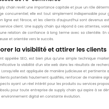
y chain revêt une importance capitale et joue un rôle détermina
 concurrentiel; elle est tout simplement indispensable pour gar
en ligne est féroce, et les clients d’aujourd’hui sont devenus 
du service client. Une supply chain qui répond à ces attentes, vo
une relation de confiance à long terme avec sa clientèle. En d’a
use et orientée vers le succès.
er la visibilité et attirer les clients
 appelée SEO, est bien plus qu’une simple technique market
ficative la visibilité d’un site web dans les résultats de reche
 Lorsqu’elle est appliquée de manière judicieuse et pertinente 
clients potentiels hautement qualifiés, renforcer de manière signi
pects ayant un réel intérêt pour les produits ou services propos
solu pour toute entreprise de supply chain qui aspire à se dé
 environnement digital en constante évolution.