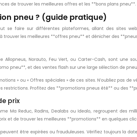
es de trouver les meilleures offres et les **bons plans pneu**.
ion pneu ? (guide pratique)
se faire sur différentes plateformes, allant des sites web
à trouver les meilleures **offres pneu** et dénicher des **pneu
que Allopneus, Norauto, Feu Vert, ou Carter-Cash, sont une s
omo pneu**, et des ventes flash sur une large sélection de pneu
otions » ou « Offres spéciales » de ces sites. N’oubliez pas de 
es restrictions. Profitez des **promotions pneus été** ou des **
e prix
e Ma Reduc, Radins, Dealabs ou Idealo, regroupent des milli
prix et de trouver les meilleures **promotions** en quelques cli
res peuvent être expirées ou frauduleuses. Vérifiez toujours la d