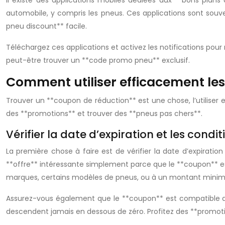
Il existe des applications mobiles dédiées aux **bons plans
automobile, y compris les pneus. Ces applications sont souv
pneu discount** facile.
Téléchargez ces applications et activez les notifications pou
peut-être trouver un **code promo pneu** exclusif.
Comment utiliser efficacement les
Trouver un **coupon de réduction** est une chose, l’utiliser
des **promotions** et trouver des **pneus pas chers**.
Vérifier la date d’expiration et les condit
La première chose à faire est de vérifier la date d’expirati
**offre** intéressante simplement parce que le **coupon** est 
marques, certains modèles de pneus, ou à un montant minimu
Assurez-vous également que le **coupon** est compatible ave
descendent jamais en dessous de zéro. Profitez des **promot