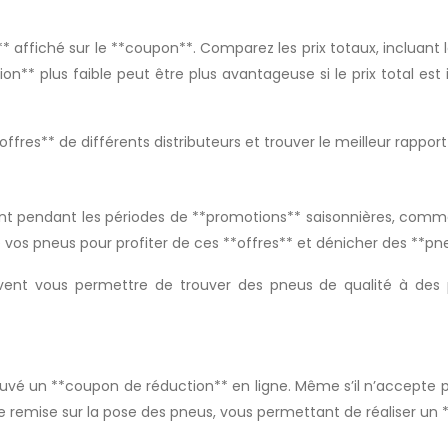
fiché sur le **coupon**. Comparez les prix totaux, incluant le pr
on** plus faible peut être plus avantageuse si le prix total es
offres** de différents distributeurs et trouver le meilleur rappor
endant les périodes de **promotions** saisonnières, comme les 
e vos pneus pour profiter de ces **offres** et dénicher des **pn
vent vous permettre de trouver des pneus de qualité à des p
ouvé un **coupon de réduction** en ligne. Même s’il n’accepte p
e remise sur la pose des pneus, vous permettant de réaliser un