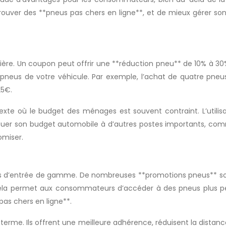
trouver des **pneus pas chers en ligne**, et de mieux gérer s
ière. Un coupon peut offrir une **réduction pneu** de 10% à 3
e pneus de votre véhicule. Par exemple, l’achat de quatre pn
25€.
te où le budget des ménages est souvent contraint. L’utilisa
er son budget automobile à d’autres postes importants, comme 
omiser.
es d’entrée de gamme. De nombreuses **promotions pneus** son
 Cela permet aux consommateurs d’accéder à des pneus plus p
pas chers en ligne**.
terme. Ils offrent une meilleure adhérence, réduisent la distanc