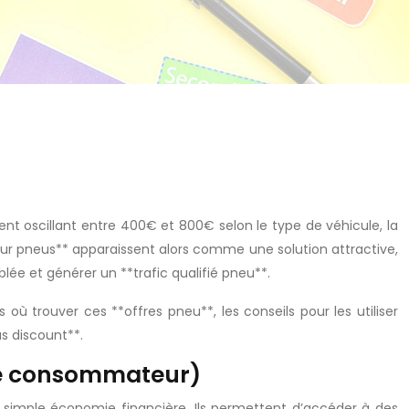
t oscillant entre 400€ et 800€ selon le type de véhicule, la
pour pneus** apparaissent alors comme une solution attractive,
lée et générer un **trafic qualifié pneu**.
 trouver ces **offres pneu**, les conseils pour les utiliser
s discount**.
ve consommateur)
simple économie financière. Ils permettent d’accéder à des