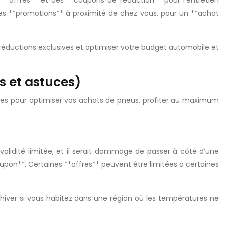
 **offres** et des **coupons de réduction** pour l’entretien
res **promotions** à proximité de chez vous, pour un **achat
 réductions exclusives et optimiser votre budget automobile et
s et astuces)
tuces pour optimiser vos achats de pneus, profiter au maximum
validité limitée, et il serait dommage de passer à côté d’une
oupon**. Certaines **offres** peuvent être limitées à certaines
hiver si vous habitez dans une région où les températures ne