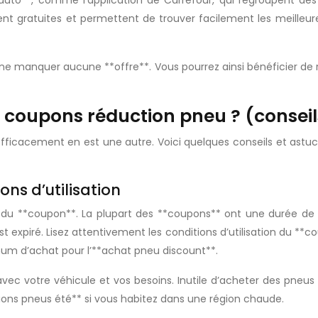
 auto**, comme l’application de Carrefour, qui regroupent des
ent gratuites et permettent de trouver facilement les meilleu
r ne manquer aucune **offre**. Vous pourrez ainsi bénéficier de
 coupons réduction pneu ? (conseil
 efficacement en est une autre. Voici quelques conseils et as
ions d’utilisation
on du **coupon**. La plupart des **coupons** ont une durée de 
expiré. Lisez attentivement les conditions d’utilisation du **c
m d’achat pour l’**achat pneu discount**.
c votre véhicule et vos besoins. Inutile d’acheter des pneus 
ions pneus été** si vous habitez dans une région chaude.