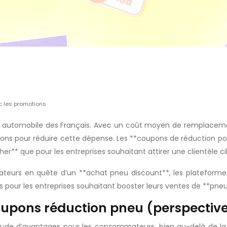
c les promotions
t automobile des Français. Avec un coût moyen de remplacemen
utions pour réduire cette dépense. Les **coupons de réduction 
* que pour les entreprises souhaitant attirer une clientèle cib
rs en quête d’un **achat pneu discount**, les plateformes où
 pour les entreprises souhaitant booster leurs ventes de **pneu
oupons réduction pneu (perspecti
tude d’avantages pour les consommateurs, bien au-delà de la 