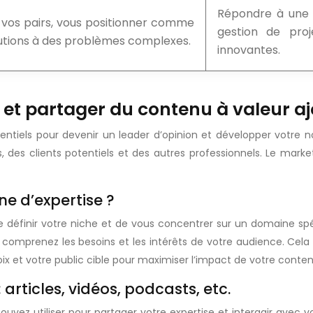
Répondre à une 
 vos pairs, vous positionner comme
gestion de pro
olutions à des problèmes complexes.
innovantes.
r et partager du contenu à valeur a
tiels pour devenir un leader d’opinion et développer votre no
s, des clients potentiels et des autres professionnels. Le mark
ne d’expertise ?
éfinir votre niche et de vous concentrer sur un domaine spéci
 comprenez les besoins et les intérêts de votre audience. Ce
oix et votre public cible pour maximiser l’impact de votre conten
articles, vidéos, podcasts, etc.
uvez utiliser pour partager votre expertise et interagir avec v