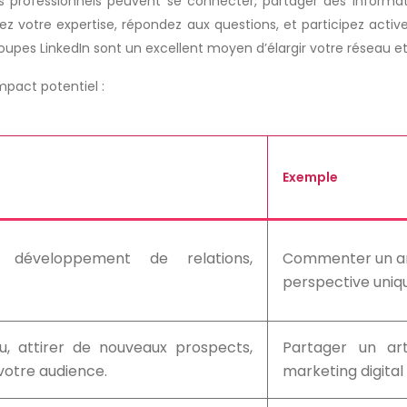
 professionnels peuvent se connecter, partager des informati
agez votre expertise, répondez aux questions, et participez ac
oupes LinkedIn sont un excellent moyen d’élargir votre réseau et 
mpact potentiel :
Exemple
, développement de relations,
Commenter un arti
perspective uniq
u, attirer de nouveaux prospects,
Partager un art
votre audience.
marketing digital