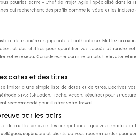
us pourriez écrire « Chef de Projet Agile | Spécialisé dans la T
onnes qui recherchent des profils comme le vôtre et les incitera 
 histoire de manière engageante et authentique. Mettez en avant 
’action et des chiffres pour quantifier vos succès et rendre vo
oindre votre réseau. Considérez-le comme un pitch elevator éte
es dates et des titres
s se limiter à une simple liste de dates et de titres. Décrivez 
 méthode STAR (Situation, Tâche, Action, Résultat) pour structur
nt recommandé pour illustrer votre travail.
euve par les pairs
rmet de mettre en avant les compétences que vous maîtrisez et 
ns collègues, supérieurs et clients de vous recommander pour 