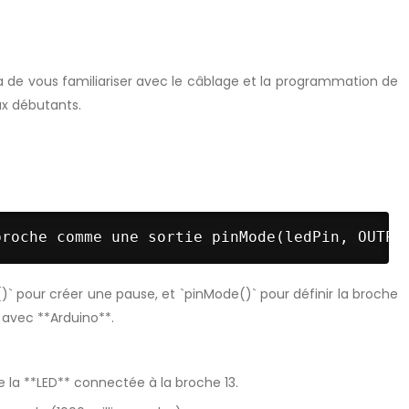
a de vous familiariser avec le câblage et la programmation de
ux débutants.
broche comme une sortie pinMode(ledPin, OUTPU
y()` pour créer une pause, et `pinMode()` pour définir la broche
avec **Arduino**.
me la **LED** connectée à la broche 13.