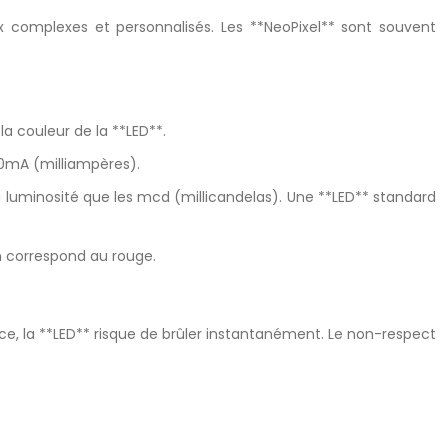
x complexes et personnalisés. Les **NeoPixel** sont souvent
la couleur de la **LED**.
20mA (milliampères).
 luminosité que les mcd (millicandelas). Une **LED** standard
 correspond au rouge.
nce, la **LED** risque de brûler instantanément. Le non-respect