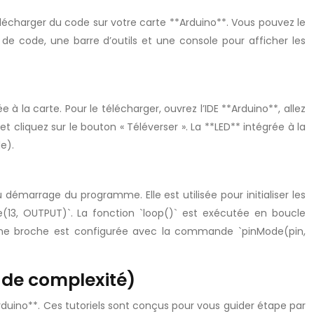
élécharger du code sur votre carte **Arduino**. Vous pouvez le
ur de code, une barre d’outils et une console pour afficher les
 à la carte. Pour le télécharger, ouvrez l’IDE **Arduino**, allez
et cliquez sur le bouton « Téléverser ». La **LED** intégrée à la
e).
 démarrage du programme. Elle est utilisée pour initialiser les
13, OUTPUT)`. La fonction `loop()` est exécutée en boucle
 une broche est configurée avec la commande `pinMode(pin,
t de complexité)
rduino**. Ces tutoriels sont conçus pour vous guider étape par