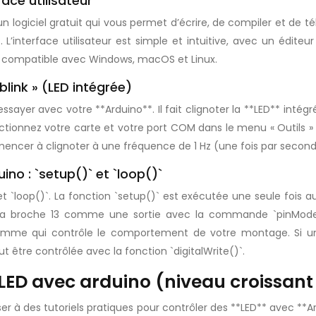
face utilisateur
 logiciel gratuit qui vous permet d’écrire, de compiler et de t
. L’interface utilisateur est simple et intuitive, avec un édite
st compatible avec Windows, macOS et Linux.
blink » (LED intégrée)
yer avec votre **Arduino**. Il fait clignoter la **LED** intégrée
Sélectionnez votre carte et votre port COM dans le menu « Outils » 
ncer à clignoter à une fréquence de 1 Hz (une fois par second
no : `setup()` et `loop()`
t `loop()`. La fonction `setup()` est exécutée une seule fois au
ir la broche 13 comme une sortie avec la commande `pinMode(
rogramme qui contrôle le comportement de votre montage. Si
 être contrôlée avec la fonction `digitalWrite()`.
s LED avec arduino (niveau croissan
r à des tutoriels pratiques pour contrôler des **LED** avec **A