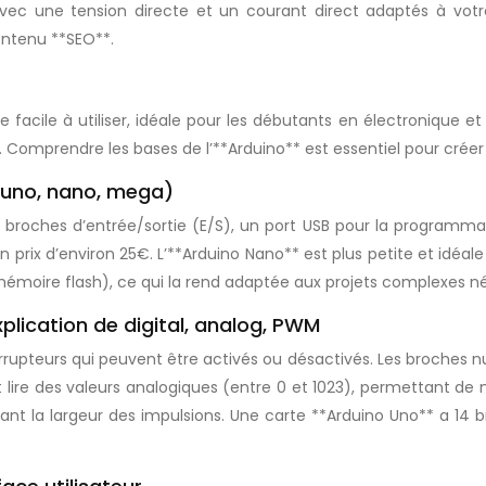
avec une tension directe et un courant direct adaptés à votre
ontenu **SEO**.
 facile à utiliser, idéale pour les débutants en électronique 
mprendre les bases de l’**Arduino** est essentiel pour créer de
(uno, nano, mega)
roches d’entrée/sortie (E/S), un port USB pour la programmatio
n prix d’environ 25€. L’**Arduino Nano** est plus petite et idéale
mémoire flash), ce qui la rend adaptée aux projets complexes 
xplication de digital, analog, PWM
upteurs qui peuvent être activés ou désactivés. Les broches num
ire des valeurs analogiques (entre 0 et 1023), permettant de 
nt la largeur des impulsions. Une carte **Arduino Uno** a 14 