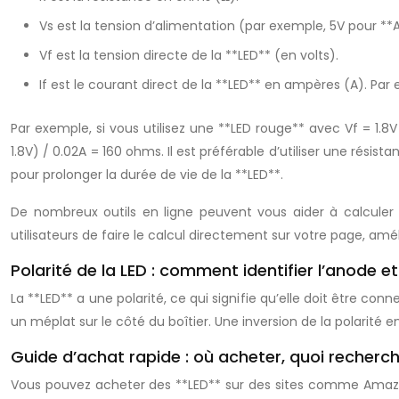
Vs est la tension d’alimentation (par exemple, 5V pour **
Vf est la tension directe de la **LED** (en volts).
If est le courant direct de la **LED** en ampères (A). Pa
Par exemple, si vous utilisez une **LED rouge** avec Vf = 1.
1.8V) / 0.02A = 160 ohms. Il est préférable d’utiliser une rési
pour prolonger la durée de vie de la **LED**.
De nombreux outils en ligne peuvent vous aider à calculer 
utilisateurs de faire le calcul directement sur votre page, amél
Polarité de la LED : comment identifier l’anode e
La **LED** a une polarité, ce qui signifie qu’elle doit être c
un méplat sur le côté du boîtier. Une inversion de la polarité 
Guide d’achat rapide : où acheter, quoi recherc
Vous pouvez acheter des **LED** sur des sites comme Amazon,