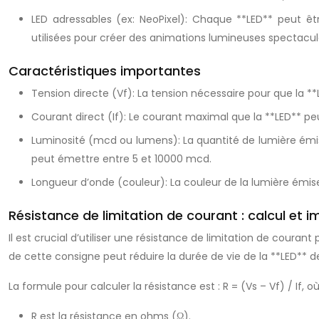
LED adressables (ex: NeoPixel): Chaque **LED** peut êt
utilisées pour créer des animations lumineuses spectacula
Caractéristiques importantes
Tension directe (Vf): La tension nécessaire pour que la **L
Courant direct (If): Le courant maximal que la **LED** 
Luminosité (mcd ou lumens): La quantité de lumière émise
peut émettre entre 5 et 10000 mcd.
Longueur d’onde (couleur): La couleur de la lumière ém
Résistance de limitation de courant : calcul et 
Il est crucial d’utiliser une résistance de limitation de cour
de cette consigne peut réduire la durée de vie de la **LED** de
La formule pour calculer la résistance est : R = (Vs – Vf) / If, où
R est la résistance en ohms (Ω).